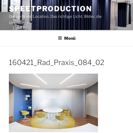
Zum
SPEETPRODUCTION
Inhalt
Die perfekte Location. Das richtige Licht. Bilder, die
springen
überzeugen.
Menü
160421_Rad_Praxis_084_02