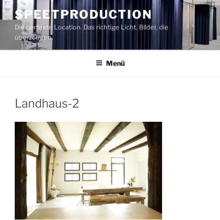
Zum
SPEETPRODUCTION
Inhalt
Die perfekte Location. Das richtige Licht. Bilder, die
springen
überzeugen.
Menü
Landhaus-2