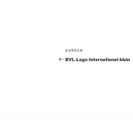
Beitragsnavigation
Vorheriger
ZURÜCK
Beitrag
BVL-Logo-International-klein