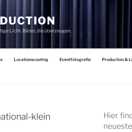
DUCTION
ige Licht. Bilder, die überzeugen.
ie
Locationscouting
Eventfotografie
Production & L
Hier fi
tional-klein
neueste