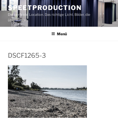
Zum
SPEETPRODUCTION
Inhalt
Die perfekte Location. Das richtige Licht. Bilder, die
springen
überzeugen.
Menü
DSCF1265-3