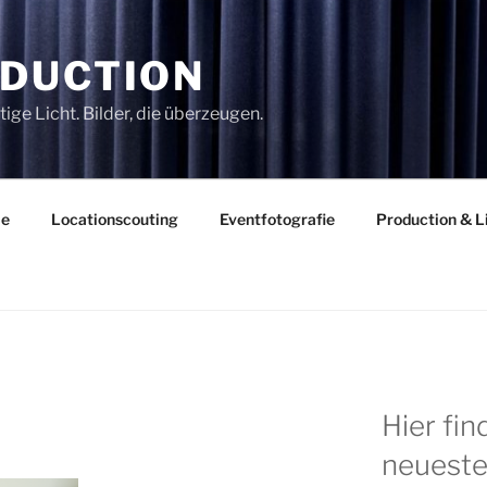
DUCTION
ige Licht. Bilder, die überzeugen.
ie
Locationscouting
Eventfotografie
Production & L
Hier fi
neueste